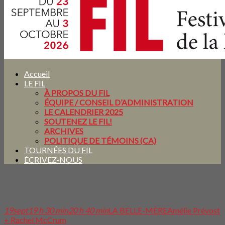
Accueil
LE FIL
À PROPOS DU FIL
ÉQUIPE / CONSEIL D’ADMINISTRATION
LE CALENDRIER 2025
SOUTENEZ LE FIL!
ARCHIVES
POLITIQUE DE TÉMOINS (CA)
TOURNÉES DU FIL
ÉCRIVEZ-NOUS
LA BELLE-MÈRE
19
sept
19 h 30 min
20 h 40 min
LA BELLE-MÈRE
Amélie Prévost
+ Rachel McCrum