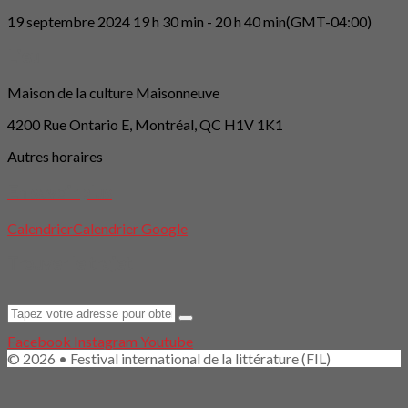
19 septembre 2024
19 h 30 min
-
20 h 40 min
(GMT-04:00)
Lieu
Maison de la culture Maisonneuve
4200 Rue Ontario E, Montréal, QC H1V 1K1
Autres horaires
En savoir plus
Calendrier
Calendrier Google
Trouver le trajet
Facebook
Instagram
Youtube
© 2026 • Festival international de la littérature (FIL)