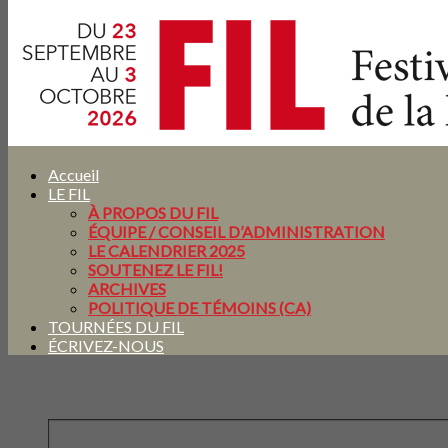
Accueil
LE FIL
À PROPOS DU FIL
ÉQUIPE / CONSEIL D’ADMINISTRATION
LE CALENDRIER 2025
SOUTENEZ LE FIL!
ARCHIVES
POLITIQUE DE TÉMOINS (CA)
TOURNÉES DU FIL
ÉCRIVEZ-NOUS