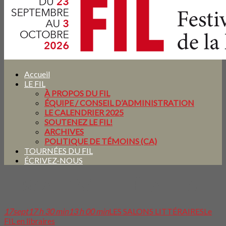
Accueil
LE FIL
À PROPOS DU FIL
ÉQUIPE / CONSEIL D’ADMINISTRATION
LE CALENDRIER 2025
SOUTENEZ LE FIL!
ARCHIVES
POLITIQUE DE TÉMOINS (CA)
TOURNÉES DU FIL
ÉCRIVEZ-NOUS
LES SALONS LITTÉRAIRES
17
sept
17 h 30 min
13 h 00 min
LES SALONS LITTÉRAIRES
Le
FIL en libraires