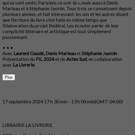
qui se sont sentis Parisiens ce soir-là », mais aussi à Denis
Marleau et à Stéphanie Jasmin. Tous trois se connaissent depuis
plusieurs années, et fait intéressant, les uns et les autres disent
que l’écriture du livre s’est faite en même temps que
l’élaboration du projet théâtral. Les écouter parler de leur
complicité littéraire et artistique est tout simplement
passionnant.
• • •
Avec
Laurent Gaudé, Denis Marleau
et
Stéphanie Jasmin
Présentation du
FIL 2024
et de
Actes Sud
, en collaboration
avec
La Livrerie
.
Plus
Horaire
17 septembre 2024
17 h 30 min
-
13 h 00 min
(GMT-04:00)
Lieu
LIBRAIRIE LA LIVRERIE