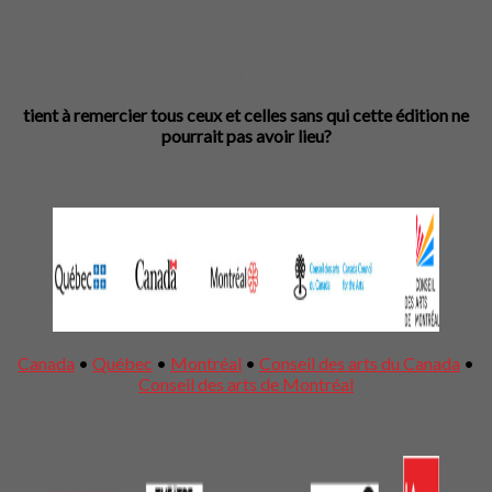
e
LE 31
FESTIVAL INTERNATIONAL DE LA
LITTÉRATURE (FIL)
tient à remercier tous ceux et celles sans qui cette édition ne
pourrait pas avoir lieu?
SES PARTENAIRES PUBLICS
Canada
•
Québec
•
Montréal
•
Conseil des arts du Canada
•
Conseil des arts de Montréal
SES PARTENAIRES MAJEURS