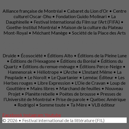
Alliance française de Montréal • Cabaret du Lion d’Or • Centre
culturel Oscar-Dhu • Fondation Guido Molinari • La
Dauphinelle • Festival International du Film sur l’Art (FIFA) •
Goethe-Institut Montréal • Maison de la culture du Plateau
Mont-Royal • Méchant Manège • Société de la Place des Arts
AINSI QUE TOUS LES AUTRES ÉDITEURS DES LIVRES
PRÉSENTÉS DANS LE CADRE DE CE FIL 2025
Druide • Écosociété • Éditions Alto • Éditions de la Pleine Lune
• Éditions de l’Hexagone • Éditions du Boréal • Éditions du
Quartz • Éditions du remue-ménage • Éditions Perce-Neige •
Hannenorak • Héliotrope • L’Arche • L’Instant Même • La
Peuplade • Le Noroît • Le Quartanier • Leméac Éditeur • Les
Herbes rouges • Libre Expression • L’Oie de Cravan • Loup de
Gouttière • Mains libres • Marchand de feuilles • Nouveau
Projet • Planète rebelle • Poètes de brousse • Presses de
l’Université de Montréal • Prise de parole • Québec Amérique
• Rodrigol • Somme toute • Ta Mère • VLB éditeur
Facebook
Instagram
Youtube
© 2026 • Festival international de la littérature (FIL)