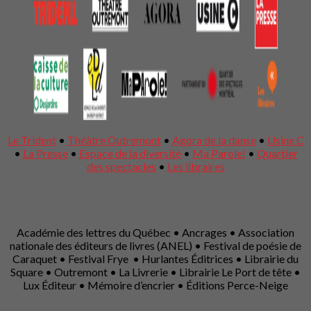
Le Trident
•
Théâtre Outremont
•
Agora de la danse
•
Usine C
•
La Presse
•
Espace de la diversité
•
Ma Parole!
•
Quartier
des spectacles
•
Les libraires
SES PARTENAIRES DU MILIEU DU LIVRE ET DES ARTS
LITTÉRAIRES
Académie des lettres du Québec • Ancrages • Association
nationale des éditeurs de livres (ANEL) • Festival de poésie de
Caraquet • Festival Frye • Hurlantes Éditrices • Librairie du
Square • Outremont • La Livrerie • Librairie Le Port de tête •
Lux Éditeur • Mémoire d’encrier • Éditions Perce-Neige
SES PARTENAIRES CULTURELS ET ASSOCIÉS